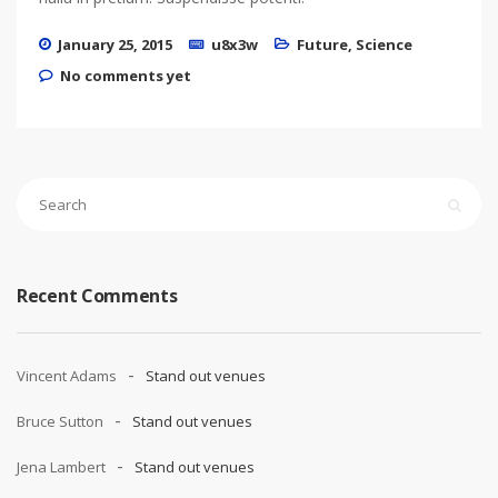
January 25, 2015
u8x3w
Future
,
Science
No comments yet
Recent Comments
Vincent Adams
Stand out venues
Bruce Sutton
Stand out venues
Jena Lambert
Stand out venues