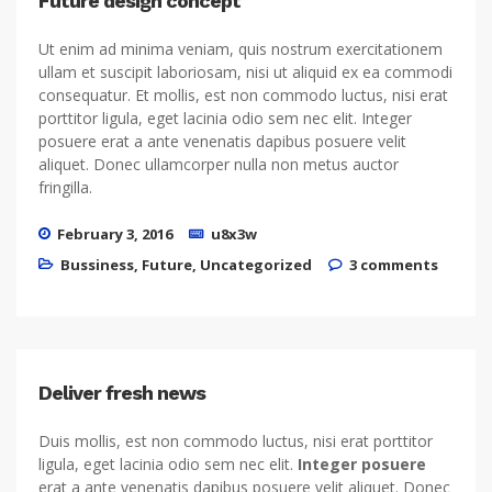
Future design concept
Ut enim ad minima veniam, quis nostrum exercitationem
ullam et suscipit laboriosam, nisi ut aliquid ex ea commodi
consequatur. Et mollis, est non commodo luctus, nisi erat
porttitor ligula, eget lacinia odio sem nec elit. Integer
posuere erat a ante venenatis dapibus posuere velit
aliquet. Donec ullamcorper nulla non metus auctor
fringilla.
February 3, 2016
u8x3w
Bussiness
,
Future
,
Uncategorized
3 comments
Deliver fresh news
Duis mollis, est non commodo luctus, nisi erat porttitor
ligula, eget lacinia odio sem nec elit.
Integer posuere
erat a ante venenatis dapibus posuere velit aliquet. Donec