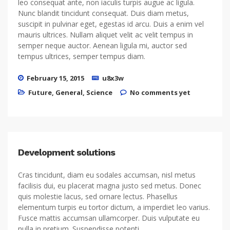
leo consequat ante, non iaculis turpis augue ac ligula.
Nunc blandit tincidunt consequat. Duis diam metus,
suscipit in pulvinar eget, egestas id arcu. Duis a enim vel
mauris ultrices. Nullam aliquet velit ac velit tempus in
semper neque auctor. Aenean ligula mi, auctor sed
tempus ultrices, semper tempus diam.
February 15, 2015
u8x3w
Future
,
General
,
Science
No comments yet
Development solutions
Cras tincidunt, diam eu sodales accumsan, nisl metus
facilisis dui, eu placerat magna justo sed metus. Donec
quis molestie lacus, sed ornare lectus. Phasellus
elementum turpis eu tortor dictum, a imperdiet leo varius.
Fusce mattis accumsan ullamcorper. Duis vulputate eu
nulla in pretium. Suspendisse potenti.